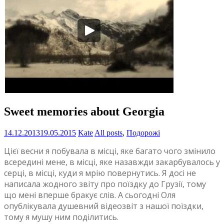
Sweet memories about Georgia
14.12.2013
19.05.2015
Kate
All posts
,
Подорожі
Цієї весни я побувала в місці, яке багато чого змінило
всередині мене, в місці, яке назавжди закарбувалось у
серці, в місці, куди я мрію повернутись. Я досі не
написала жодного звіту про поїздку до Грузії, тому
що мені вперше бракує слів. А сьогодні Оля
опублікувала душевний відеозвіт з нашої поїздки,
тому я мушу ним поділитись.