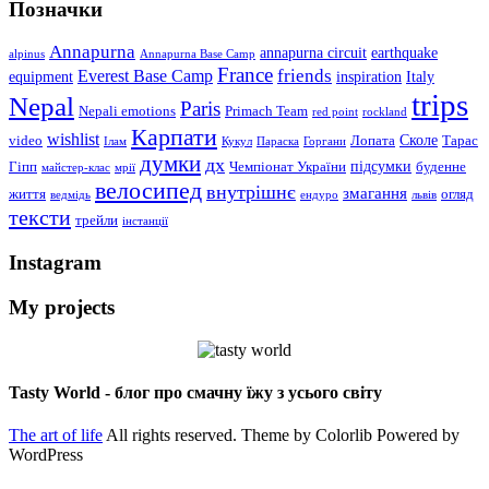
Позначки
Annapurna
annapurna circuit
earthquake
alpinus
Annapurna Base Camp
France
Everest Base Camp
friends
equipment
inspiration
Italy
trips
Nepal
Paris
Nepali emotions
Primach Team
red point
rockland
Карпати
wishlist
Сколе
video
Лопата
Тарас
Ілам
Кукул
Параска
Горгани
думки
дх
підсумки
Гіпп
Чемпіонат України
буденне
майстер-клас
мрії
велосипед
внутрішнє
змагання
життя
огляд
ведмідь
ендуро
львів
тексти
трейли
інстанції
Instagram
My projects
Tasty World - блог про смачну їжу з усього світу
The art of life
All rights reserved. Theme by Colorlib Powered by
WordPress