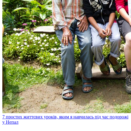
7 простих життєвих уроків, яким я навчилась під час подорожі
у Непал