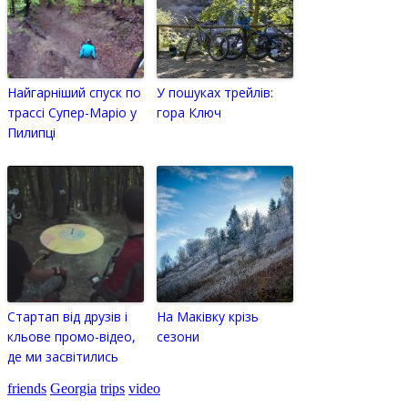
Найгарніший спуск по
У пошуках трейлів:
трассі Супер-Маріо у
гора Ключ
Пилипці
Стартап від друзів і
На Маківку крізь
кльове промо-відео,
сезони
де ми засвітились
friends
Georgia
trips
video