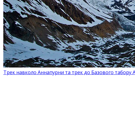
Трек навколо Аннапурни та трек до Базового табору