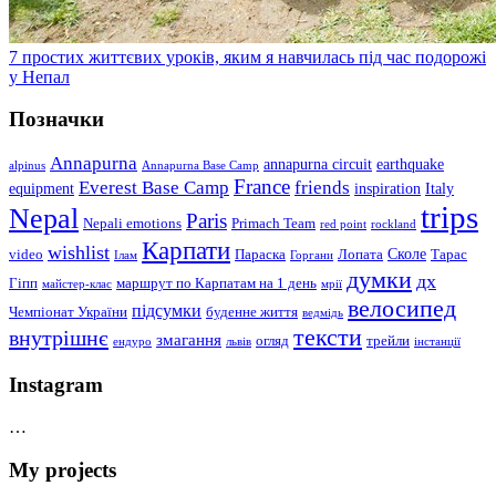
7 простих життєвих уроків, яким я навчилась під час подорожі
у Непал
Позначки
Annapurna
annapurna circuit
earthquake
alpinus
Annapurna Base Camp
France
Everest Base Camp
friends
equipment
inspiration
Italy
trips
Nepal
Paris
Nepali emotions
Primach Team
red point
rockland
Карпати
wishlist
Сколе
video
Параска
Лопата
Тарас
Ілам
Горгани
думки
дх
Гіпп
маршрут по Карпатам на 1 день
майстер-клас
мрії
велосипед
підсумки
Чемпіонат України
буденне життя
ведмідь
тексти
внутрішнє
змагання
огляд
трейли
ендуро
львів
інстанції
Instagram
…
My projects