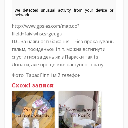
http://www.gpsies.com/map.do?
fileId=faivlwhscsrgeugu
П.С. За наявності бажання – без прокачувань
гальм, посиденьок і т.п. можна встигнути
спуститися за день як з Параски так і з
Лопати, але про це вже наступного разу.
Фото: Тарас Гіпп і мій телефон
Схожі записи