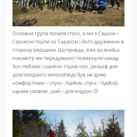
Основна група почала спуск, а ми з Сашою і
Сірожою пішли за Тарасом і його дружиною в
сторону вершини. Щоправда, вже за якийсь
кілометр ми передумали і повернули назад.
Хоч пейзаж і шалено тішив око, рельєф для
довгоходного велосипеду був не дуже
комфортним – спуск- підйом, спуск- підйом,
одним словом , рай – для ендуро 🙂