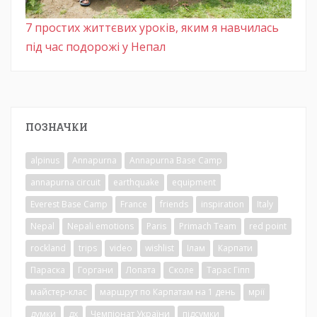
7 простих життєвих уроків, яким я навчилась
під час подорожі у Непал
ПОЗНАЧКИ
alpinus
Annapurna
Annapurna Base Camp
annapurna circuit
earthquake
equipment
Everest Base Camp
France
friends
inspiration
Italy
Nepal
Nepali emotions
Paris
Primach Team
red point
rockland
trips
video
wishlist
Ілам
Карпати
Параска
Горгани
Лопата
Сколе
Тарас Гіпп
майстер-клас
маршрут по Карпатам на 1 день
мрії
думки
дх
Чемпіонат України
підсумки