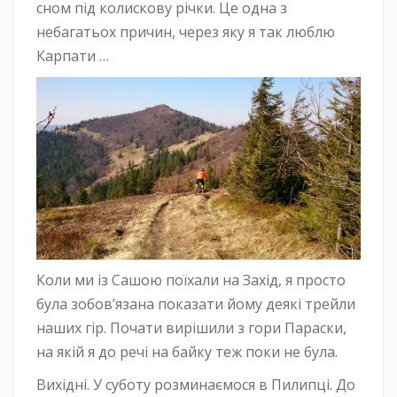
сном під колискову річки. Це одна з
небагатьох причин, через яку я так люблю
Карпати …
Коли ми із Сашою поїхали на Захід, я просто
була зобов’язана показати йому деякі трейли
наших гір. Почати вирішили з гори Параски,
на якій я до речі на байку теж поки не була.
Вихідні. У суботу розминаємося в Пилипці. До