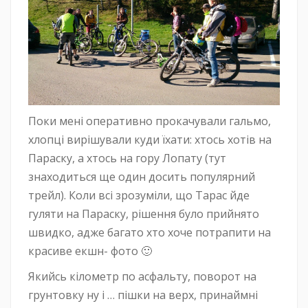
Поки мені оперативно прокачували гальмо,
хлопці вирішували куди їхати: хтось хотів на
Параску, а хтось на гору Лопату (тут
знаходиться ще один досить популярний
трейл). Коли всі зрозуміли, що Тарас йде
гуляти на Параску, рішення було прийнято
швидко, адже багато хто хоче потрапити на
красиве екшн- фото 🙂
Якийсь кілометр по асфальту, поворот на
грунтовку ну і … пішки на верх, принаймні