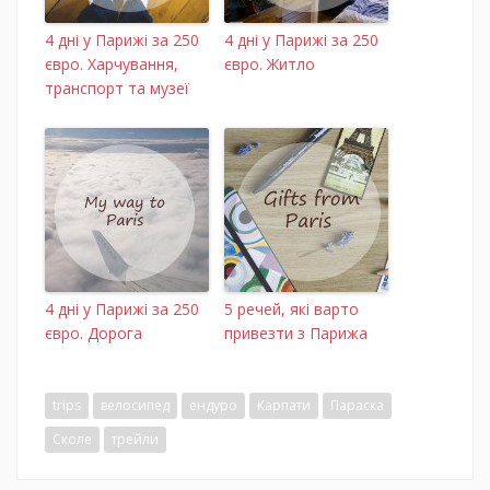
4 дні у Парижі за 250
4 дні у Парижі за 250
євро. Харчування,
євро. Житло
транспорт та музеї
4 дні у Парижі за 250
5 речей, які варто
євро. Дорога
привезти з Парижа
trips
велосипед
ендуро
Карпати
Параска
Сколе
трейли