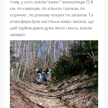
тому, у кого зовсім “важкі ” велосипеди 🙂 8
км, по камінцях, по кількох торчках, по
корінню , по різному покриттю загалом. Та
атмосфера була настільки жива і весела, що
цей підйом дався дуже легко і якось зовсім
швидко.