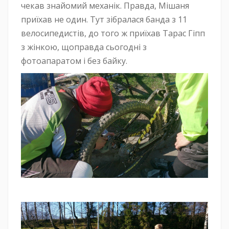
чекав знайомий механік. Правда, Мішаня
приїхав не один. Тут зібралася банда з 11
велосипедистів, до того ж приїхав Тарас Гіпп
з жінкою, щоправда сьогодні з
фотоапаратом і без байку.