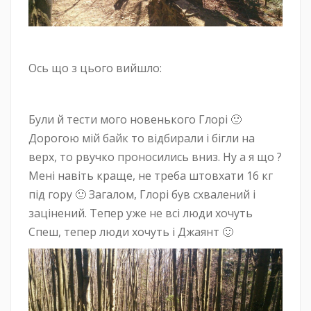
Ось що з цього вийшло:
Були й тести мого новенького Глорі 🙂
Дорогою мій байк то відбирали і бігли на
верх, то рвучко проносились вниз. Ну а я що ?
Мені навіть краще, не треба штовхати 16 кг
під гору 🙂 Загалом, Глорі був схвалений і
зацінений. Тепер уже не всі люди хочуть
Спеш, тепер люди хочуть і Джаянт 🙂