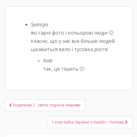
Syancya
які гарні фото і кольорові люди 🙂
класно, що у нас все більше людей
цікавиться вело і тусовка росте
Kate
так, це тішить 🙂
Податкова 2 : світла сторона темряви
Post navigation
1 етап Кубка України з miniDH – Полтава