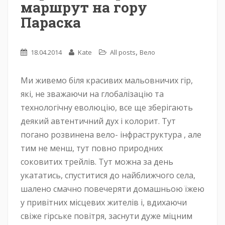
маршрут на гору
Параска
,
18.04.2014
Kate
All posts
Вело
Ми живемо біля красивих мальовничих гір,
які, не зважаючи на глобалізацію та
технологічну еволюцію, все ще зберігають
деякий автентичний дух і колорит. Тут
погано розвинена вело- інфраструктура , але
тим не менш, тут повно природних
соковитих трейлів. Тут можна за день
укататись, спуститися до найближчого села,
шалено смачно повечеряти домашньою їжею
у привітних місцевих жителів і, вдихаючи
свіже гірське повітря, заснути дуже міцним