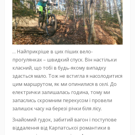
… Найприкріше в цих піших вело-
прогулянках – швидкий спуск. Він настільки
класний, що тобі в будь-якому випадку
здасться мало. Тож не встигла я насолодитися
цим маршрутом, як ми опинилися в селі. До
електрички залишалась година, тому ми
запаслись скромним перекусом і провели
залишок часу на березі річки біля лісу.
Знайомий гудок, забитий вагон і поступове
віддалення від Карпатської романтики в