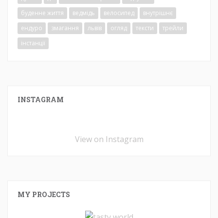
буденне життя
ведмідь
велосипед
внутрішнє
ендуро
змагання
львів
огляд
тексти
трейли
інстанції
INSTAGRAM
View on Instagram
MY PROJECTS