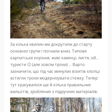
За кілька хвилин ми докрутили до старту
основної групи і погнали вниз. Типове
карпатське коріння, живі камінці, листя, ой ,
туристи 🙂 (але зовсім трохи) … Варто
зазначити, що під час минулих візитів хлопці
встигли трохи модернізувати стежку. Тепер
тут красувалося ще й кілька правильних
вильотів, зроблених з підручних матеріалів.