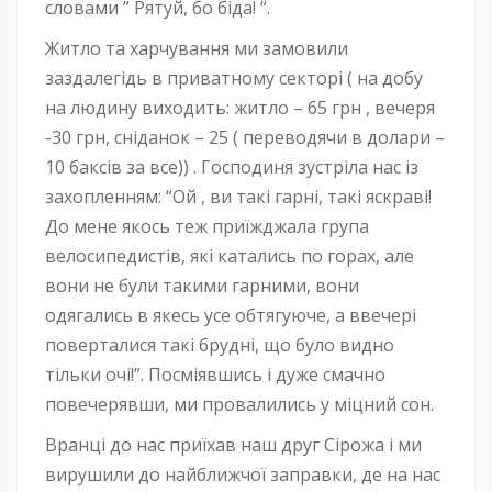
словами ” Рятуй, бо біда! “.
Житло та харчування ми замовили
заздалегідь в приватному секторі ( на добу
на людину виходить: житло – 65 грн , вечеря
-30 грн, сніданок – 25 ( переводячи в долари –
10 баксів за все)) . Господиня зустріла нас із
захопленням: “Ой , ви такі гарні, такі яскраві!
До мене якось теж приїжджала група
велосипедистів, які катались по горах, але
вони не були такими гарними, вони
одягались в якесь усе обтягуюче, а ввечері
поверталися такі брудні, що було видно
тільки очі!”. Посміявшись і дуже смачно
повечерявши, ми провалились у міцний сон.
Вранці до нас приїхав наш друг Сірожа і ми
вирушили до найближчої заправки, де на нас